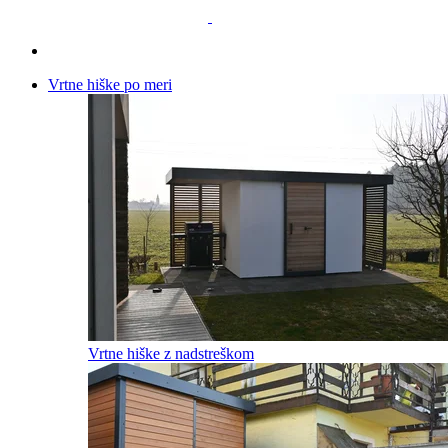
Vrtne hiške
po meri
Vrtne hiške z nadstreškom