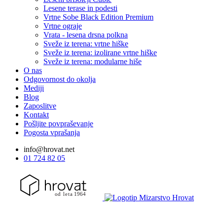
Lesene terase in podesti
Vrtne Sobe Black Edition
Premium
Vrtne ograje
Vrata - lesena drsna polkna
Sveže iz terena: vrtne hiške
Sveže iz terena: izolirane vrtne hiške
Sveže iz terena: modularne hiše
O nas
Odgovornost do okolja
Mediji
Blog
Zaposlitve
Kontakt
Pošljite povpraševanje
Pogosta vprašanja
info@hrovat.net
01 724 82 05