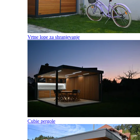
Vrtne lope za shranjevanje
Cubie pergole