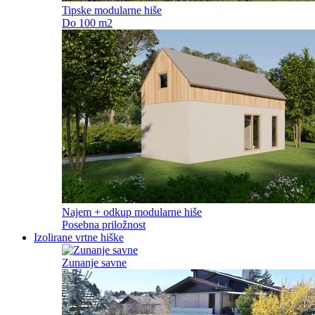
Tipske modularne hiše
Do 100 m2
Najem + odkup modularne hiše
Posebna priložnost
Izolirane vrtne hiške
Zunanje savne