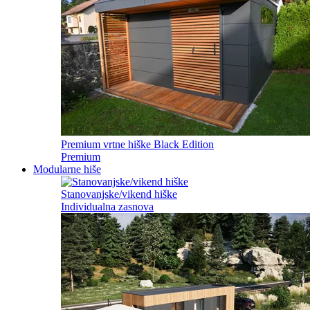
Premium vrtne hiške Black Edition
Premium
Modularne hiše
Stanovanjske/vikend hiške
Individualna zasnova