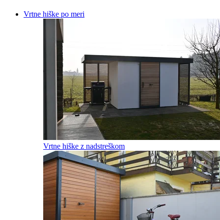
Vrtne hiške
po meri
Vrtne hiške z nadstreškom