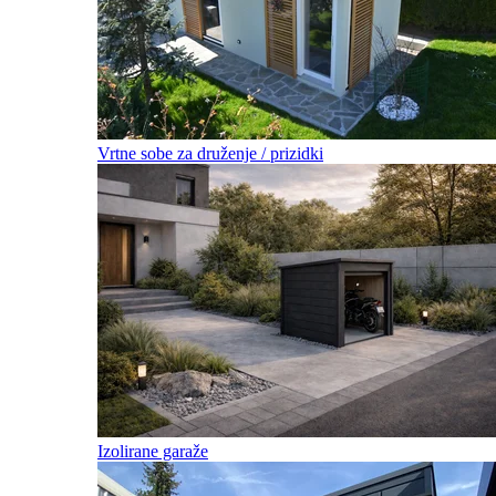
Vrtne sobe za druženje / prizidki
Izolirane garaže