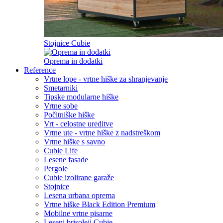
Stojnice Cubie
Oprema in dodatki
Reference
Vrtne lope - vrtne hiške za shranjevanje
Smetarniki
Tipske modularne hiške
Vrtne sobe
Počitniške hiške
Vrt - celostne ureditve
Vrtne ute - vrtne hiške z nadstreškom
Vrtne hiške s savno
Cubie Life
Lesene fasade
Pergole
Cubie izolirane garaže
Stojnice
Lesena urbana oprema
Vrtne hiške Black Edition
Premium
Mobilne vrtne pisarne
Leseni brisoleji Cubie