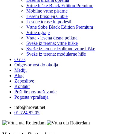
Lesena urbana oprema
Vrtne hiške Black Edition
Premium
Mobilne vrtne pisarne
Leseni brisoleji Cubie
Lesene terase in podesti
Vrtne Sobe Black Edition
Premium
Vrtne ograje
Vrata - lesena drsna polkna
Sveže iz terena: vrtne hiške
Sveže iz terena: izolirane vrtne hiške
Sveže iz terena: modularne hiše
O nas
Odgovornost do okolja
Mediji
Blog
Zaposlitve
Kontakt
Pošljite povpraševanje
Pogosta vprašanja
info@hrovat.net
01 724 82 05