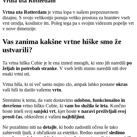
Vrtna uta Rotterdam
Vrtna uta Rotterdam
je vrtna lopa v našem prepoznavnem
dizajnu. S svojo velikostjo ponuja veliko prostora za hranitev vseh
vrst orodja, kosilnice itn. Poleg tega pa s svojim videzom popelje vrt
v nove dimenzije.
Vas zanima kakšne vrtne hiške smo že
ustvarili?
Ta vrtna hiška Cubie je le ena izmed mnogih, ki smo jih naredili
po
željah in potrebah stranke
. V vseh letih nismo naredili niti dve
enaki vrtni uti.
Vrtna hiša, ki ni več samo nujno zlo, ampak lahko postane
okras
vaši hiši in darilo vašemu
vrtu
.
Stremimo k temu, da vam dostavimo
udobno, funkcionalno in
dovršeno
vrtno hiško Cubie, ki
vam
bo služila še leta
. Končno
boste imeli svoj
sanjski vrt
, kjer boste
v naravi preživljali svoj
prosti čas
, obkroženi z vašimi
najbližjimi
.
Ne pozabimo niti na
detajle
, ki bodo zadostili očesu še tako
zahtevnih ljudi, z občutkom za estetiko. Redno namreč
sledimo