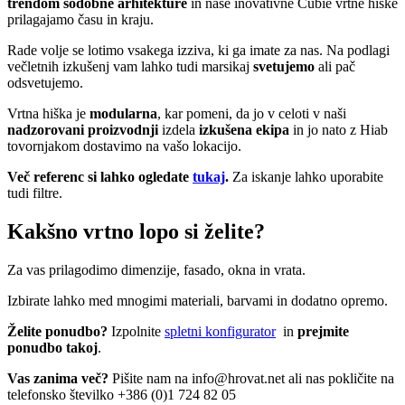
trendom sodobne arhitekture
in naše inovativne Cubie vrtne hiške
prilagajamo času in kraju.
Rade volje se lotimo vsakega izziva, ki ga imate za nas. Na podlagi
večletnih izkušenj vam lahko tudi marsikaj
svetujemo
ali pač
odsvetujemo.
Vrtna hiška je
modularna
, kar pomeni, da jo v celoti v naši
nadzorovani proizvodnji
izdela
izkušena ekipa
in jo nato z Hiab
tovornjakom dostavimo na vašo lokacijo.
Več referenc si lahko ogledate
tukaj
.
Za iskanje lahko uporabite
tudi filtre.
Kakšno vrtno lopo si želite?
Za vas prilagodimo dimenzije, fasado, okna in vrata.
Izbirate lahko med mnogimi materiali, barvami in dodatno opremo.
Želite ponudbo?
Izpolnite
spletni konfigurator
in
prejmite
ponudbo takoj
.
Vas zanima več?
Pišite nam na
info@hrovat.net
ali nas pokličite na
telefonsko številko +386 (0)1 724 82 05