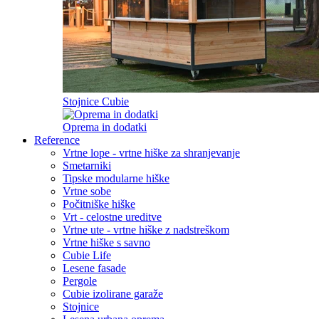
Stojnice Cubie
Oprema in dodatki
Reference
Vrtne lope - vrtne hiške za shranjevanje
Smetarniki
Tipske modularne hiške
Vrtne sobe
Počitniške hiške
Vrt - celostne ureditve
Vrtne ute - vrtne hiške z nadstreškom
Vrtne hiške s savno
Cubie Life
Lesene fasade
Pergole
Cubie izolirane garaže
Stojnice