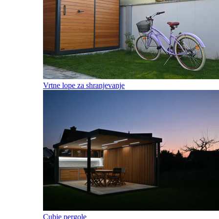
Vrtne lope za shranjevanje
Cubie pergole