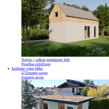
Najem + odkup modularne hiše
Posebna priložnost
Izolirane vrtne hiške
Zunanje savne