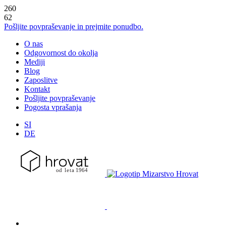
260
62
Pošljite povpraševanje in prejmite ponudbo.
O nas
Odgovornost do okolja
Mediji
Blog
Zaposlitve
Kontakt
Pošljite povpraševanje
Pogosta vprašanja
SI
DE