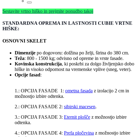
Sestavite vrtno hiško in prejmite ponudbo takoj
STANDARDNA OPREMA IN LASTNOSTI CUBIE VRTNE
HIŠKE:
OSNOVNI SKELET
Dimenzije
po dogovoru: dolžina po želji, širina do 380 cm.
Teža
: 800 - 1500 kg; odvisno od opreme in vrste fasade.
Kovinska konstrukcija
, ki poskrbi za dolgo življenjsko dobo
hiške in visoko odpornost na vremenske vplive (sneg, veter).
Opcije fasad
:
1.: OPCIJA FASADE 1:
ometna fasada
z izolacijo 2 cm in
možnostjo izbire odtenka.
2.: OPCIJA FASADE 2:
sibirski macesen
.
3.: OPCIJA FASADE 3:
Eternit plošče
z možnostjo izbire
odtenka.
4.: OPCIJA FASADE 4:
Prefa pločevina
z možnostjo izbire