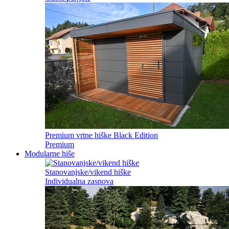
Premium vrtne hiške Black Edition
Premium
Modularne hiše
Stanovanjske/vikend hiške
Individualna zasnova