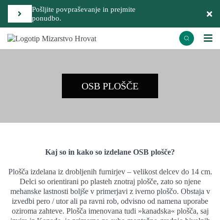
Pošljite povpraševanje in prejmite
ponudbo.
OSB PLOŠČE
Kaj so in kako so izdelane OSB plošče?
Plošča izdelana iz drobljenih furnirjev – velikost delcev do 14 cm.
Delci so orientirani po plasteh znotraj plošče, zato so njene
mehanske lastnosti boljše v primerjavi z iverno ploščo. Obstaja v
izvedbi pero / utor ali pa ravni rob, odvisno od namena uporabe
oziroma zahteve. Plošča imenovana tudi »kanadska« plošča, saj