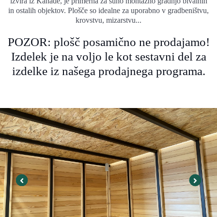
izvira iz Kanade, je primerna za suho montažno gradnjo bivalnih
in ostalih objektov. Plošče so idealne za uporabno v gradbeništvu,
krovstvu, mizarstvu...
POZOR: plošč posamično ne prodajamo!
Izdelek je na voljo le kot sestavni del za
izdelke iz našega prodajnega programa.