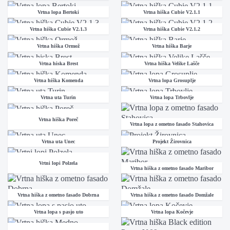
Vrtna lopa Bertoki
Vrtna hiška Cubie V2.1.1
Vrtna hiška Cubie V2.1.3
Vrtna hiška Cubie V2.1.2
Vrtna hiška Ormož
Vrtna hiška Barje
Vrtna hiska Brest
Vrtna hiška Velike Lašče
Vrtna hiška Komenda
Vrtna lopa Grosuplje
Vrtna uta Turin
Vrtna lopa Trbovlje
Vrtna hiška Poreč
Vrtna lopa z ometno fasado Stahovica
Vrtna uta Unec
Projekt Žirovnica
Vrtni lopi Polzela
Vrtna hiška z ometno fasado Maribor
Vrtna hiška z ometno fasado Dobrna
Vrtna hiška z ometno fasado Domžale
Vrtna lopa s pasjo uto
Vrtna lopa Kočevje