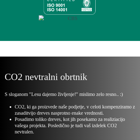
CO2 nevtralni obrtnik
S sloganom "Lesu dajemo življenje!" mislimo zelo resno.. :)
CO2, ki ga proizvede naše podjetje, v celoti kompenziramo z
zasaditvijo dreves nasprotno enake vrednosti.
Posadimo toliko dreves, kot jih posekamo za realiziacijo
vašega projekta. Posledično je tudi vaš izdelek CO2
nevtralen.