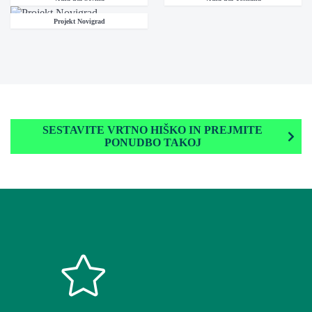
Projekt Novigrad
SESTAVITE VRTNO HIŠKO IN PREJMITE
PONUDBO TAKOJ