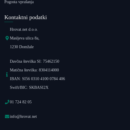
Pogosta vprašanja
Kontaktni podatki
Hrovat.net d.o.o.
Masljeva ulica 8a,
1230 Domžale
Davčna številka SI: 75462150
Matična številka: 8304114000
IBAN: SI56 0310 4100 0784 406
Swift/BIC: SKBASI2X
01 724 82 05
info@hrovat.net