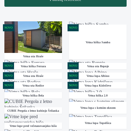
NOVO
NOVO
Vrtna hiška Samba
Vrtna uta Hraše
NOVO
NOVO
Vrtna hiška Ferrara
Vrtna uta Repnje
NOVO
NOVO
Vrtna uta Hraše
Vrtna lopa Albino
NOVO
NOVO
Vrtna uta Rodice
Vrtna lopa Kidričevo
Vrtna hiška Bela
Vrtna hiška 2.0
Vrtna lopa s kotnim oknom
CUBIE Pergola z letno kuhinjo Šrilanka
Vrtna lopa Topolšica
Vrtne lope pred večstanovanjsko hišo