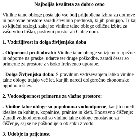
Najboljša kvaliteta za dobro ceno
Vinilne talne obloge postajajo vse bolj priljubljena izbira za domove
in poslovne prostore zaradi številnih prednosti, ki jih ponujajo. Tukaj
so ključni razlogi, zakaj so vinilne talne obloge odlična izbira za
vašo vrtno hiško, poslovni prostor ali Cubie dom.
1. Vzdržljivost in dolga življenjska doba
- Odpornost proti obrabi:
Vinilne talne obloge so izjemno trpežne
in odporne na praske, udarce ter druge poškodbe, zaradi česar so
primerne za prostore z visoko frekvenco uporabe.
- Dolga življenjska doba:
S pravilnim vzdrževanjem lahko vinilne
talne obloge trajajo več let, kar jih naredi dolgoročno ekonomsko
ugodno rešitev.
2. Vodoodpornost primerne za vlažne prostore:
- Vinilne talne obloge so popolnoma vodoodporne
, kar jih naredi
idealne za kuhinje, kopalnice, pralnice in kleti. Enostavno čiščenje:
Zaradi vodoodpornosti so vinilne talne obloge enostavne za
čiščenje, saj se ne poškodujejo ob stiku z vodo.
3. Udobje in prijetnost