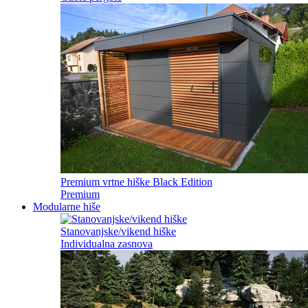
Premium vrtne hiške Black Edition
Premium
Modularne hiše
Stanovanjske/vikend hiške
Individualna zasnova