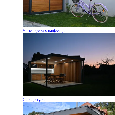
Vrtne lope za shranjevanje
Cubie pergole