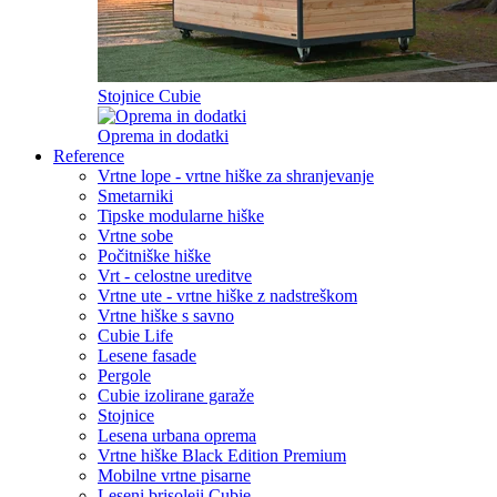
Stojnice Cubie
Oprema in dodatki
Reference
Vrtne lope - vrtne hiške za shranjevanje
Smetarniki
Tipske modularne hiške
Vrtne sobe
Počitniške hiške
Vrt - celostne ureditve
Vrtne ute - vrtne hiške z nadstreškom
Vrtne hiške s savno
Cubie Life
Lesene fasade
Pergole
Cubie izolirane garaže
Stojnice
Lesena urbana oprema
Vrtne hiške Black Edition
Premium
Mobilne vrtne pisarne
Leseni brisoleji Cubie