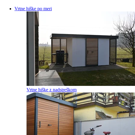
Vrtne hiške
po meri
Vrtne hiške z nadstreškom