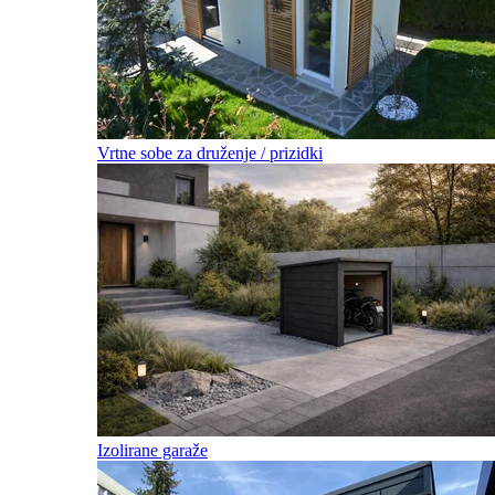
Vrtne sobe za druženje / prizidki
Izolirane garaže