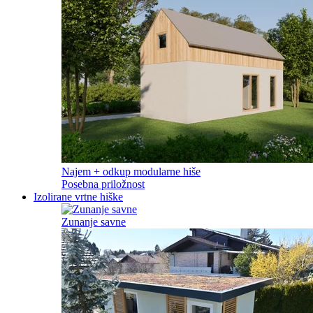
Najem + odkup modularne hiše
Posebna priložnost
Izolirane vrtne hiške
Zunanje savne