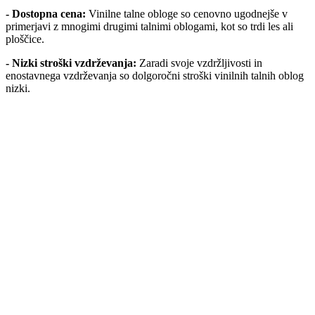
- Dostopna cena:
Vinilne talne obloge so cenovno ugodnejše v
primerjavi z mnogimi drugimi talnimi oblogami, kot so trdi les ali
ploščice.
- Nizki stroški vzdrževanja:
Zaradi svoje vzdržljivosti in
enostavnega vzdrževanja so dolgoročni stroški vinilnih talnih oblog
nizki.