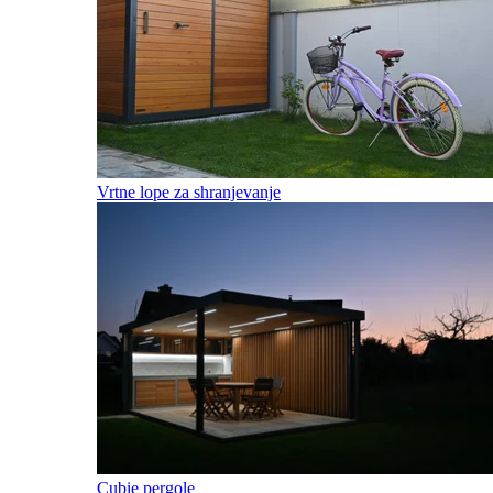
Vrtne lope za shranjevanje
Cubie pergole