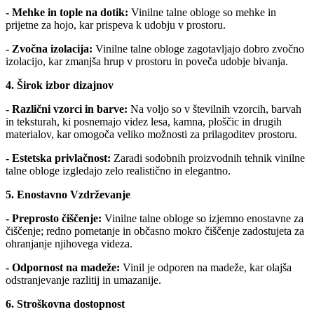
- Mehke in tople na dotik:
Vinilne talne obloge so mehke in
prijetne za hojo, kar prispeva k udobju v prostoru.
- Zvočna izolacija:
Vinilne talne obloge zagotavljajo dobro zvočno
izolacijo, kar zmanjša hrup v prostoru in poveča udobje bivanja.
4. Širok izbor dizajnov
- Različni vzorci in barve:
Na voljo so v številnih vzorcih, barvah
in teksturah, ki posnemajo videz lesa, kamna, ploščic in drugih
materialov, kar omogoča veliko možnosti za prilagoditev prostoru.
- Estetska privlačnost:
Zaradi sodobnih proizvodnih tehnik vinilne
talne obloge izgledajo zelo realistično in elegantno.
5. Enostavno Vzdrževanje
- Preprosto čiščenje:
Vinilne talne obloge so izjemno enostavne za
čiščenje; redno pometanje in občasno mokro čiščenje zadostujeta za
ohranjanje njihovega videza.
- Odpornost na madeže:
Vinil je odporen na madeže, kar olajša
odstranjevanje razlitij in umazanije.
6. Stroškovna dostopnost