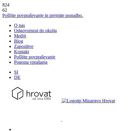
824
62
Pošljite povpraševanje in prejmite ponudbo.
O nas
Odgovornost do okolja
Mediji
Blog
Zaposlitve
Kontakt
Pošljite povpraševanje
Pogosta vprašanja
SI
DE