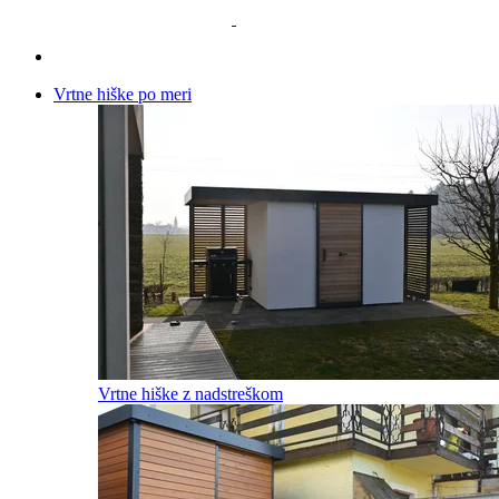
Vrtne hiške
po meri
Vrtne hiške z nadstreškom