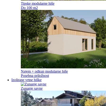
Tipske modularne hiše
Do 100 m2
Najem + odkup modularne hiše
Posebna priložnost
Izolirane vrtne hiške
Zunanje savne