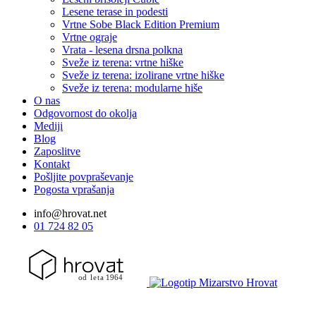
Lesene terase in podesti
Vrtne Sobe Black Edition
Premium
Vrtne ograje
Vrata - lesena drsna polkna
Sveže iz terena: vrtne hiške
Sveže iz terena: izolirane vrtne hiške
Sveže iz terena: modularne hiše
O nas
Odgovornost do okolja
Mediji
Blog
Zaposlitve
Kontakt
Pošljite povpraševanje
Pogosta vprašanja
info@hrovat.net
01 724 82 05