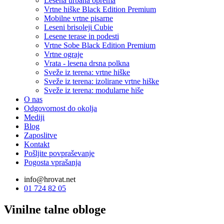
Lesena urbana oprema
Vrtne hiške Black Edition
Premium
Mobilne vrtne pisarne
Leseni brisoleji Cubie
Lesene terase in podesti
Vrtne Sobe Black Edition
Premium
Vrtne ograje
Vrata - lesena drsna polkna
Sveže iz terena: vrtne hiške
Sveže iz terena: izolirane vrtne hiške
Sveže iz terena: modularne hiše
O nas
Odgovornost do okolja
Mediji
Blog
Zaposlitve
Kontakt
Pošljite povpraševanje
Pogosta vprašanja
info@hrovat.net
01 724 82 05
Vinilne talne obloge