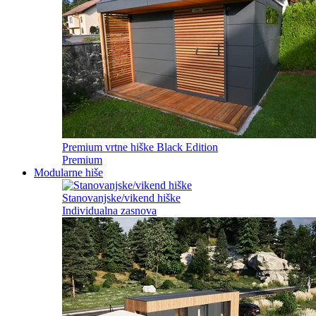
Premium vrtne hiške Black Edition
Premium
Modularne hiše
Stanovanjske/vikend hiške
Individualna zasnova