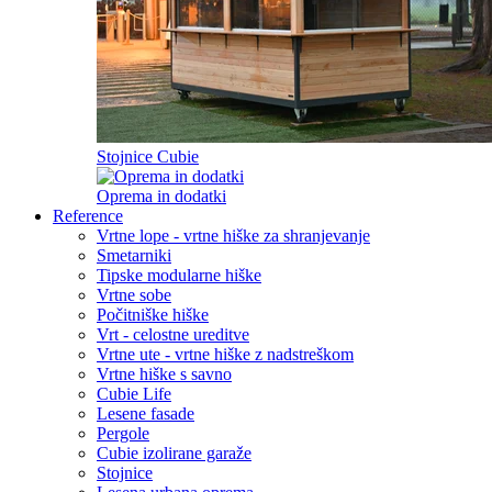
Stojnice Cubie
Oprema in dodatki
Reference
Vrtne lope - vrtne hiške za shranjevanje
Smetarniki
Tipske modularne hiške
Vrtne sobe
Počitniške hiške
Vrt - celostne ureditve
Vrtne ute - vrtne hiške z nadstreškom
Vrtne hiške s savno
Cubie Life
Lesene fasade
Pergole
Cubie izolirane garaže
Stojnice