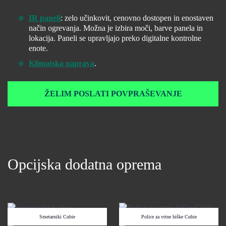
IR paneli
: zelo učinkovit, cenovno dostopen in enostaven
način ogrevanja. Možna je izbira moči, barve panela in
lokacija. Paneli se upravljajo preko digitalne kontrolne
enote.
Klimatska naprava
.
ŽELIM POSLATI POVPRAŠEVANJE
Opcijska dodatna oprema
Smetarniki Cubie
Police za vrtne hiške Cubie