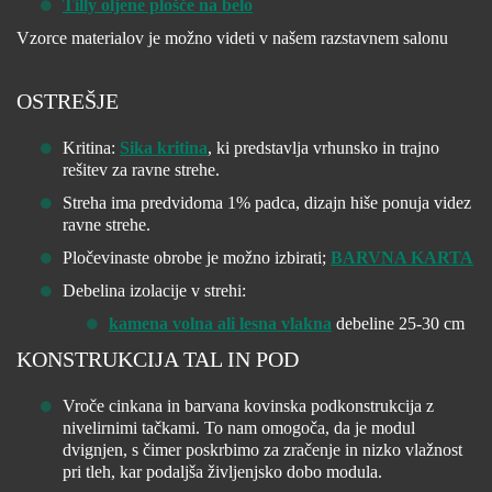
Tilly oljene plošče na belo
Vzorce materialov je možno videti v našem razstavnem salonu
OSTREŠJE
Kritina:
Sika kritina
, ki predstavlja vrhunsko in trajno
rešitev za ravne strehe.
Streha ima predvidoma 1% padca, dizajn hiše ponuja videz
ravne strehe.
Pločevinaste obrobe je možno izbirati;
BARVNA KARTA
Debelina izolacije v strehi:
kamena volna ali lesna vlakna
debeline 25-30 cm
KONSTRUKCIJA TAL IN POD
Vroče cinkana in barvana kovinska podkonstrukcija z
nivelirnimi tačkami. To nam omogoča, da je modul
dvignjen, s čimer poskrbimo za zračenje in nizko vlažnost
pri tleh, kar podaljša življenjsko dobo modula.