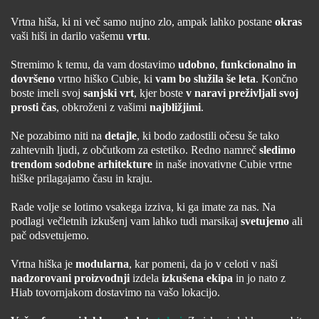
Vrtna hiša, ki ni več samo nujno zlo, ampak lahko postane
okras
vaši hiši in darilo vašemu
vrtu
.
Stremimo k temu, da vam dostavimo
udobno
,
funkcionalno in
dovršeno
vrtno hiško Cubie, ki
vam bo služila še leta
. Končno
boste imeli svoj
sanjski vrt
, kjer boste
v naravi preživljali svoj
prosti čas
, obkroženi z vašimi
najbližjimi
.
Ne pozabimo niti na
detajle
, ki bodo zadostili očesu še tako
zahtevnih ljudi, z občutkom za estetiko. Redno namreč
sledimo
trendom sodobne arhitekture
in naše inovativne Cubie vrtne
hiške prilagajamo času in kraju.
Rade volje se lotimo vsakega izziva, ki ga imate za nas. Na
podlagi večletnih izkušenj vam lahko tudi marsikaj
svetujemo
ali
pač odsvetujemo.
Vrtna hiška je
modularna
, kar pomeni, da jo v celoti v naši
nadzorovani proizvodnji
izdela
izkušena ekipa
in jo nato z
Hiab tovornjakom dostavimo na vašo lokacijo.