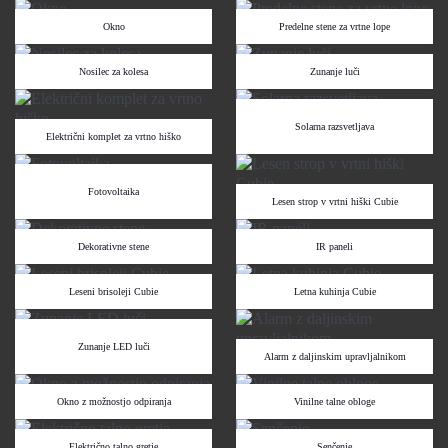
Okno
Predelne stene za vrtne lope
Nosilec za kolesa
Zunanje luči
Solarna razsvetljava
Električni komplet za vrtno hiško
Fotovoltaika
Lesen strop v vrtni hiški Cubie
Dekorativne stene
IR paneli
Leseni brisoleji Cubie
Letna kuhinja Cubie
Zunanje LED luči
Alarm z daljinskim upravljalnikom
Okno z možnostjo odpiranja
Vinilne talne obloge
Električno talno gretje
Senčenje