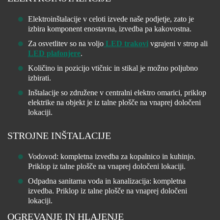
Elektroinštalacije v celoti izvede naše podjetje, zato je
izbira komponent enostavna, izvedba pa kakovostna.
Za osvetlitev so na voljo
LED trakovi
vgrajeni v strop ali
LED plafonjere
.
Količino in pozicijo vtičnic in stikal je možno poljubno
izbirati.
Inštalacije so združene v centralni elektro omarici, priklop
elektrike na objekt je iz talne plošče na vnaprej določeni
lokaciji.
STROJNE INŠTALACIJE
Vodovod: kompletna izvedba za kopalnico in kuhinjo.
Priklop iz talne plošče na vnaprej določeni lokaciji.
Odpadna sanitarna voda in kanalizacija: kompletna
izvedba. Priklop iz talne plošče na vnaprej določeni
lokaciji.
OGREVANJE IN HLAJENJE