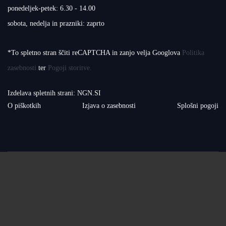
ponedeljek-petek: 6.30 - 14.00
sobota, nedelja in prazniki: zaprto
*To spletno stran ščiti reCAPTCHA in zanjo velja Googlova
Politika
zasebnosti
ter
Pogoji storitve.
Izdelava spletnih strani
:
NGN.SI
O piškotkih
Izjava o zasebnosti
Splošni pogoji