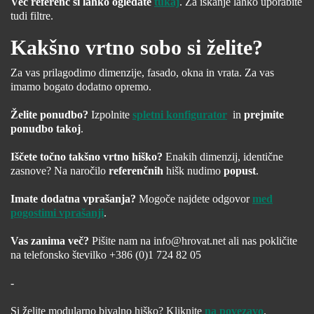
Več referenc si lahko ogledate
tukaj
. Za iskanje lahko uporabite
tudi filtre.
Kakšno vrtno sobo si želite?
Za vas prilagodimo dimenzije, fasado, okna in vrata. Za vas
imamo bogato dodatno opremo.
Želite ponudbo?
Izpolnite
spletni konfigurator
in
prejmite
ponudbo takoj
.
Iščete točno takšno vrtno hiško?
Enakih dimenzij, identične
zasnove? Na naročilo
referenčnih
hišk nudimo
popust
.
Imate dodatna vprašanja?
Mogoče najdete odgovor
med
pogostimi vprašanji
.
Vas zanima več?
Pišite nam na
info@hrovat.net
ali nas pokličite
na telefonsko številko +386 (0)1 724 82 05
-
Si želite modularno bivalno hiško? Kliknite
na povezavo
.