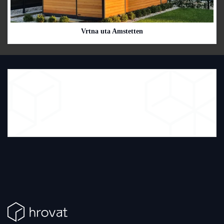
Vrtna uta Amstetten