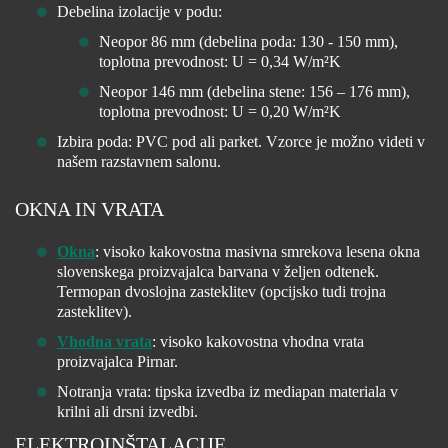
Debelina izolacije v podu:
Neopor 86 mm (debelina poda: 130 - 150 mm),
toplotna prevodnost: U = 0,34 W/m²K
Neopor 146 mm (debelina stene: 156 – 176 mm),
toplotna prevodnost: U = 0,20 W/m²K
Izbira poda: PVC pod ali parket. Vzorce je možno videti v
našem razstavnem salonu.
OKNA IN VRATA
Okna
: visoko kakovostna masivna smrekova lesena okna
slovenskega proizvajalca barvana v željen odtenek.
Termopan dvoslojna zasteklitev (opcijsko tudi trojna
zasteklitev).
Vhodna vrata
: visoko kakovostna vhodna vrata
proizvajalca Pirnar.
Notranja vrata: tipska izvedba iz mediapan materiala v
krilni ali drsni izvedbi.
ELEKTROINŠTALACIJE