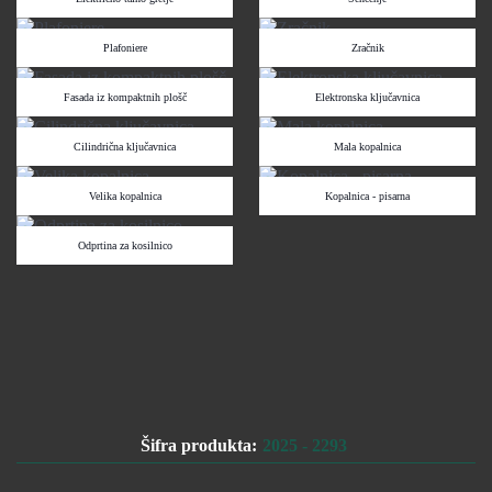
Plafoniere
Zračnik
Fasada iz kompaktnih plošč
Elektronska ključavnica
Cilindrična ključavnica
Mala kopalnica
Velika kopalnica
Kopalnica - pisarna
Odprtina za kosilnico
Šifra produkta:
2025 - 2293