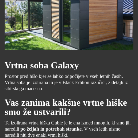
Vrtna soba Galaxy
Prostor pred hišo kjer se lahko odpočijete v vseh letnih časih.
Vrtna soba je izolirana in je v Black Edition različici, z detajli iz
sibirskega macesna.
Vas zanima kakšne vrtne hiške
smo že ustvarili?
Ta izolirana vrtna hiška Cubie je le ena izmed mnogih, ki smo jih
naredili
po željah in potrebah stranke
. V vseh letih nismo
naredili niti dve enaki vrtni hiški.