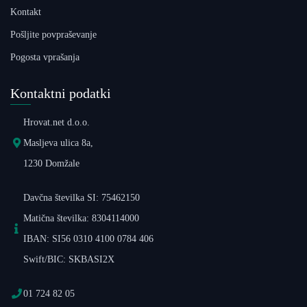
Kontakt
Pošljite povpraševanje
Pogosta vprašanja
Kontaktni podatki
Hrovat.net d.o.o.
Masljeva ulica 8a,
1230 Domžale
Davčna številka SI: 75462150
Matična številka: 8304114000
IBAN: SI56 0310 4100 0784 406
Swift/BIC: SKBASI2X
01 724 82 05