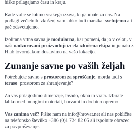
hiške prilagajamo času in kraju.
Rade volje se lotimo vsakega izziva, ki ga imate za nas. Na
podlagi večletnih izkušenj vam lahko tudi marsikaj
svetujemo
ali
pač odsvetujemo.
Izolirana vrtna savna je
modularna
, kar pomeni, da jo v celoti, v
naši
nadzorovani proizvodnji
izdela
izkušena ekipa
in jo nato z
Hiab tovornjakom dostavimo na vašo lokacijo.
Zunanje savne po vaših željah
Potrebujete savno s
prostorom za sproščanje
, morda tudi s
teraso
, prostorom za shranjevanje?
Za vas prilagodimo dimenzije, fasado, okna in vrata. Izbirate
lahko med mnogimi materiali, barvami in dodatno opremo.
Vas zanima več?
Pišite nam na
info@hrovat.net
ali nas pokličite
na telefonsko številko +386 (0)1 724 82 05 ali izpolnite obrazec
za povpraševanje.
-