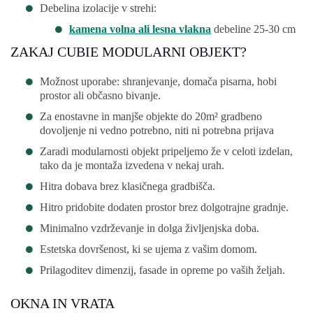
Debelina izolacije v strehi:
kamena volna ali lesna vlakna
debeline 25-30 cm
ZAKAJ CUBIE MODULARNI OBJEKT?
Možnost uporabe: shranjevanje, domača pisarna, hobi
prostor ali občasno bivanje.
Za enostavne in manjše objekte do 20m² gradbeno
dovoljenje ni vedno potrebno, niti ni potrebna prijava
Zaradi modularnosti objekt pripeljemo že v celoti izdelan,
tako da je montaža izvedena v nekaj urah.
Hitra dobava brez klasičnega gradbišča.
Hitro pridobite dodaten prostor brez dolgotrajne gradnje.
Minimalno vzdrževanje in dolga življenjska doba.
Estetska dovršenost, ki se ujema z vašim domom.
Prilagoditev dimenzij, fasade in opreme po vaših željah.
OKNA IN VRATA