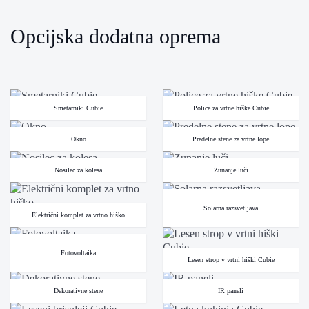
Opcijska dodatna oprema
Smetarniki Cubie
Police za vrtne hiške Cubie
Okno
Predelne stene za vrtne lope
Nosilec za kolesa
Zunanje luči
Solarna razsvetljava
Električni komplet za vrtno hiško
Fotovoltaika
Lesen strop v vrtni hiški Cubie
Dekorativne stene
IR paneli