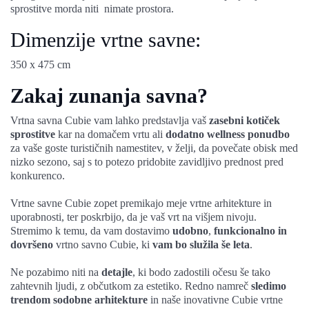
sprostitve morda niti nimate prostora.
Dimenzije vrtne savne:
350 x 475 cm
Zakaj zunanja savna?
Vrtna savna Cubie vam lahko predstavlja vaš
zasebni kotiček
sprostitve
kar na domačem vrtu ali
dodatno wellness ponudbo
za vaše goste turističnih namestitev, v želji, da povečate obisk med
nizko sezono, saj s to potezo pridobite zavidljivo prednost pred
konkurenco.
Vrtne savne Cubie zopet premikajo meje vrtne arhitekture in
uporabnosti, ter poskrbijo, da je vaš vrt na višjem nivoju.
Stremimo k temu, da vam dostavimo
udobno
,
funkcionalno in
dovršeno
vrtno savno Cubie, ki
vam bo služila še leta
.
Ne pozabimo niti na
detajle
, ki bodo zadostili očesu še tako
zahtevnih ljudi, z občutkom za estetiko. Redno namreč
sledimo
trendom sodobne arhitekture
in naše inovativne Cubie vrtne