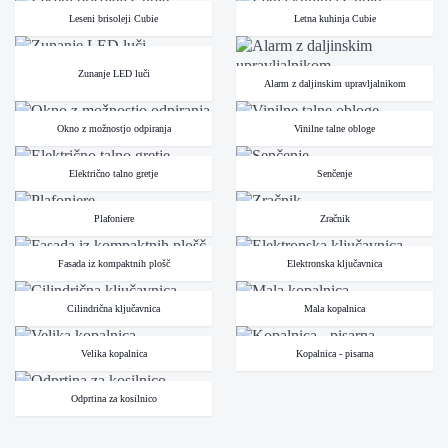
Leseni brisoleji Cubie
Letna kuhinja Cubie
Zunanje LED luči
Alarm z daljinskim upravljalnikom
Okno z možnostjo odpiranja
Vinilne talne obloge
Električno talno gretje
Senčenje
Plafoniere
Zračnik
Fasada iz kompaktnih plošč
Elektronska ključavnica
Cilindrična ključavnica
Mala kopalnica
Velika kopalnica
Kopalnica - pisarna
Odprtina za kosilnico