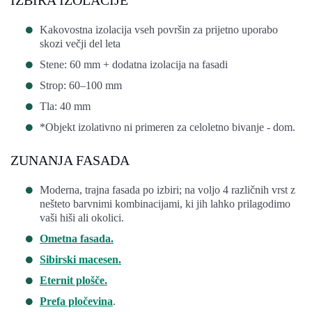
Kakovostna izolacija vseh površin za prijetno uporabo
skozi večji del leta
Stene: 60 mm + dodatna izolacija na fasadi
Strop: 60–100 mm
Tla: 40 mm
*Objekt izolativno ni primeren za celoletno bivanje - dom.
ZUNANJA FASADA
Moderna, trajna fasada po izbiri; na voljo 4 različnih vrst z
nešteto barvnimi kombinacijami, ki jih lahko prilagodimo
vaši hiši ali okolici.
Ometna fasada.
Sibirski macesen.
Eternit plošče.
Prefa pločevina
.