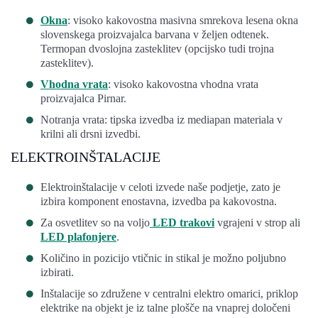
Okna
: visoko kakovostna masivna smrekova lesena okna
slovenskega proizvajalca barvana v željen odtenek.
Termopan dvoslojna zasteklitev (opcijsko tudi trojna
zasteklitev).
Vhodna vrata
: visoko kakovostna vhodna vrata
proizvajalca Pirnar.
Notranja vrata: tipska izvedba iz mediapan materiala v
krilni ali drsni izvedbi.
ELEKTROINŠTALACIJE
Elektroinštalacije v celoti izvede naše podjetje, zato je
izbira komponent enostavna, izvedba pa kakovostna.
Za osvetlitev so na voljo
LED trakovi
vgrajeni v strop ali
LED plafonjere
.
Količino in pozicijo vtičnic in stikal je možno poljubno
izbirati.
Inštalacije so združene v centralni elektro omarici, priklop
elektrike na objekt je iz talne plošče na vnaprej določeni