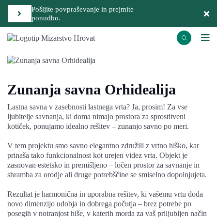
Pošljite povpraševanje in prejmite
ponudbo.
Zunanja savna Orhidealija
Lastna savna v zasebnosti lastnega vrta? Ja, prosim! Za vse
ljubitelje savnanja, ki doma nimajo prostora za sprostitveni
kotiček, ponujamo idealno rešitev – zunanjo savno po meri.
V tem projektu smo savno elegantno združili z vrtno hiško, kar
prinaša tako funkcionalnost kot urejen videz vrta. Objekt je
zasnovan estetsko in premišljeno – ločen prostor za savnanje in
shramba za orodje ali druge potrebščine se smiselno dopolnjujeta.
Rezultat je harmonična in uporabna rešitev, ki vašemu vrtu doda
novo dimenzijo udobja in dobrega počutja – brez potrebe po
posegih v notranjost hiše, v katerih morda za vaš priljubljen način