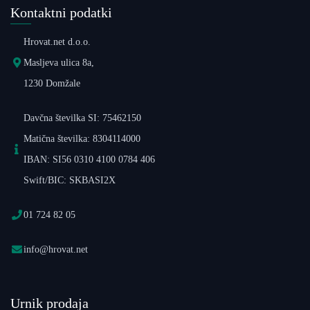
Kontaktni podatki
Hrovat.net d.o.o.
Masljeva ulica 8a,
1230 Domžale
Davčna številka SI: 75462150
Matična številka: 8304114000
IBAN: SI56 0310 4100 0784 406
Swift/BIC: SKBASI2X
01 724 82 05
info@hrovat.net
Urnik prodaja