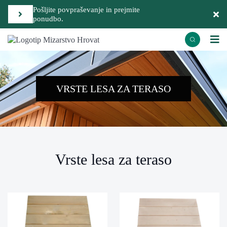
Pošljite povpraševanje in prejmite
ponudbo.
VRSTE LESA ZA TERASO
Vrste lesa za teraso