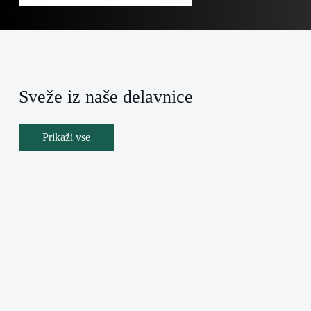
Sveže iz naše delavnice
Prikaži vse
a Rovigo
Vrtna hiška Zagreb