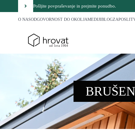
Pošljite povpraševanje in prejmite ponudbo.
O NAS
ODGOVORNOST DO OKOLJA
MEDIJI
BLOG
ZAPOSLIT
BRUŠEN