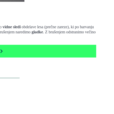
o
vidne sledi
obdelave lesa (prečne zareze), ki po barvanju
 z brušenjem naredimo
gladke
. Z brušenjem odstranimo večino
J