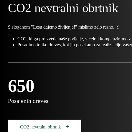
CO2 nevtralni obrtnik
S sloganom "Lesu dajemo življenje!" mislimo zelo resno.. :)
CO2, ki ga proizvede naše podjetje, v celoti kompenziramo z 
Posadimo toliko dreves, kot jih posekamo za realiziacijo vaše
650
Posajenih dreves
CO2 nevtralni obrtnik