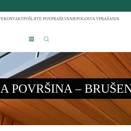
VE
KONTAKT
POŠLJITE POVPRAŠEVANJE
POGOSTA VPRAŠANJA
A POVRŠINA – BRUŠEN