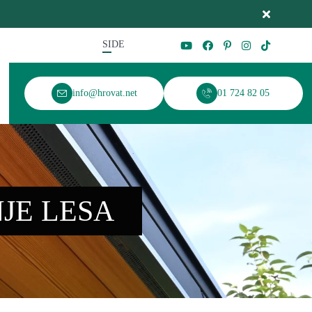
SI
DE
info@hrovat.net
01 724 82 05
JE LESA