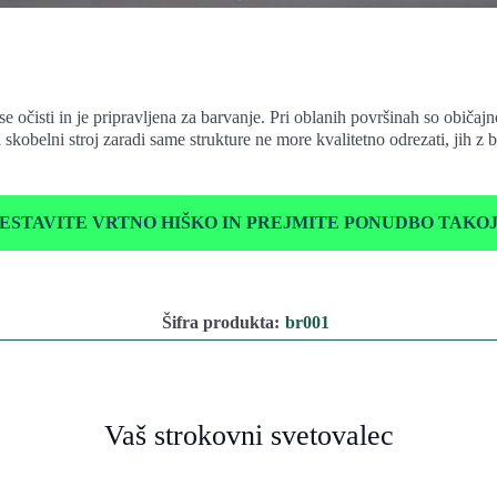
e očisti in je pripravljena za barvanje. Pri oblanih površinah so običajn
ih skobelni stroj zaradi same strukture ne more kvalitetno odrezati, jih
ESTAVITE VRTNO HIŠKO IN PREJMITE PONUDBO TAKO
Šifra produkta:
br001
Vaš strokovni svetovalec