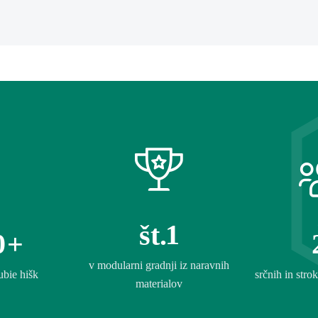
1
št.
0
+
v modularni gradnji iz naravnih
ubie hišk
srčnih in str
materialov