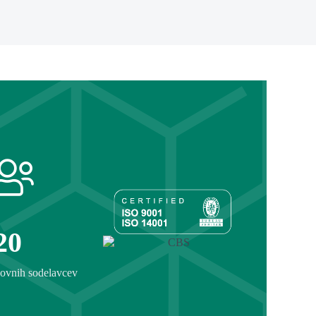
20
okovnih sodelavcev