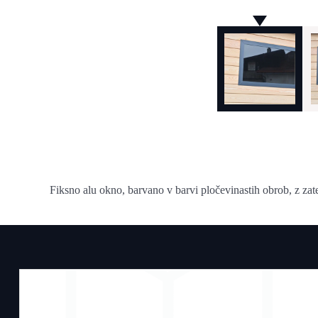
Fiksno alu okno, barvano v barvi pločevinastih obrob, z z