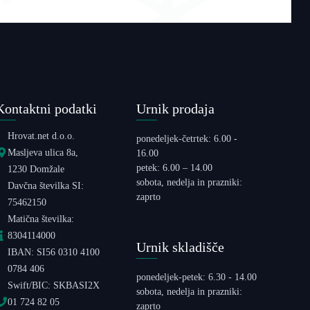
Kontaktni podatki
Urnik prodaja
Hrovat.net d.o.o.
ponedeljek-četrtek: 6.00 -
Masljeva ulica 8a,
16.00
petek: 6.00 – 14.00
1230 Domžale
sobota, nedelja in prazniki:
Davčna številka SI:
zaprto
75462150
Matična številka:
8304114000
Urnik skladišče
IBAN: SI56 0310 4100
0784 406
ponedeljek-petek: 6.30 - 14.00
Swift/BIC: SKBASI2X
sobota, nedelja in prazniki:
01 724 82 05
zaprto