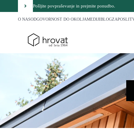
Pošljite povpraševanje in prejmite ponudbo.
O NAS
ODGOVORNOST DO OKOLJA
MEDIJI
BLOG
ZAPOSLIT