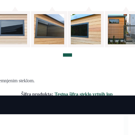
atemnjenim steklom.
Šifra produkta:
Testna šifra steklo vrtnih lop