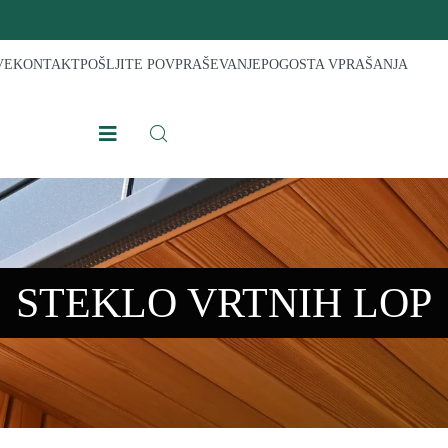
VE
KONTAKT
POŠLJITE POVPRAŠEVANJE
POGOSTA VPRAŠANJA
STEKLO VRTNIH LOP