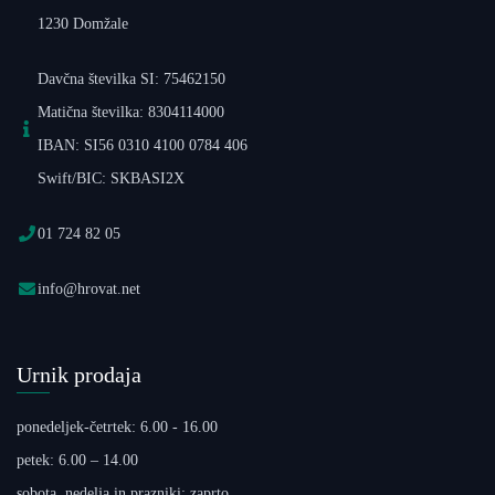
1230 Domžale
Davčna številka SI: 75462150
Matična številka: 8304114000
IBAN: SI56 0310 4100 0784 406
Swift/BIC: SKBASI2X
01 724 82 05
info@hrovat.net
Urnik prodaja
ponedeljek-četrtek: 6.00 - 16.00
petek: 6.00 – 14.00
sobota, nedelja in prazniki: zaprto