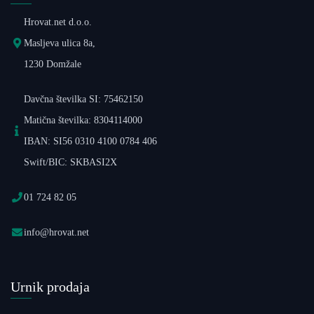
Hrovat.net d.o.o.
Masljeva ulica 8a,
1230 Domžale
Davčna številka SI: 75462150
Matična številka: 8304114000
IBAN: SI56 0310 4100 0784 406
Swift/BIC: SKBASI2X
01 724 82 05
info@hrovat.net
Urnik prodaja